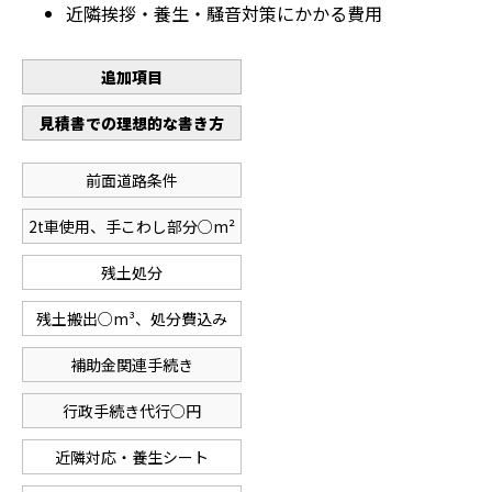
近隣挨拶・養生・騒音対策にかかる費用
追加項目
見積書での理想的な書き方
前面道路条件
2t車使用、手こわし部分○m²
残土処分
残土搬出○m³、処分費込み
補助金関連手続き
行政手続き代行○円
近隣対応・養生シート