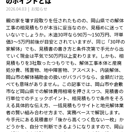
のポイントとは
2026.04.03
お知らせ
親の家を壊す段取りを任されたものの、岡山県での解体
工事の相見積もりが本当に妥当なのか、見極めに迷って
いないでしょうか。木造30坪なら90万〜150万円、坪単
価3〜5万円前後が目安とされていますが、同じ「30坪の
家解体」でも、見積書の書き方と条件次第で手元から出
ていく現金は平気で50万円以上変わります。しかも、相
見積もりを3社取ったつもりでも、解体工事本体と産廃
処分費、残置物、地中障害物、アスベスト、内装解体、
岡山市の解体補助金の扱いがバラバラなら、金額だけ比
べても意味がありません。この記事では、岡山市や倉敷
市など岡山県での解体費用相場を押さえつつ、見積書の
行単位でのチェックポイント、相見積もりで条件をそろ
える具体的な伝え方、一括見積もりサイトと地元解体業
者の賢い組み合わせ方まで、実務ベースで解説します。
今手元にある見積書が「後から高くつく危ない一枚」か
どうかを、自分で判断できるようになりますので、岡山