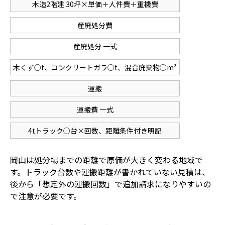
木造2階建 30坪×単価＋人件費＋重機費
産廃処分費
産廃処分 一式
木くず○t、コンクリートガラ○t、混合廃棄物○m³
運搬
運搬費 一式
4tトラック○台×回数、距離条件付き明記
岡山は処分場までの距離で原価が大きく変わる地域で
す。トラック台数や運搬距離が書かれていない見積は、
後から「想定外の運搬回数」で追加請求になりやすいの
で注意が必要です。