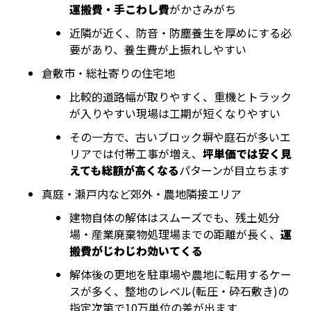
運搬費・手こわし費
がかさみがち
近隣が近く、防音・防塵養生を厚めにする必
要があり、養生費が上振れしやすい
倉敷市・総社寄りの住宅地
比較的道路幅が取りやすく、重機とトラック
が入りやすい現場は工期が短くなりやすい
その一方で、古いブロック塀や庭石が多いエ
リアでは付帯工事が増え、
坪単価では安く見
えても総額が高くなる
パターンが目立ちます
真庭・瀬戸内など郊外・農地隣接エリア
建物自体の解体はスムーズでも、残土処分
場・産業廃棄物処理場までの距離が長く、
運
搬費がじわじわ効いてくる
解体後の更地を駐車場や農地に転用するケー
スが多く、整地のレベル(転圧・砕石敷き)の
指定次第で10万単位の差が出ます