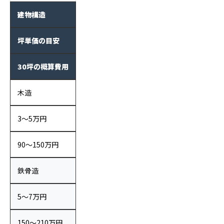
建物構造
坪単価の目安
30坪の概算費用
木造
3〜5万円
90〜150万円
鉄骨造
5〜7万円
150〜210万円