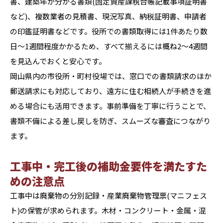
書、建築年が分かる書類(固定資産課税台帳記載事項証明書
など)、複数業者の見積書、現況写真、納税証明書、申請者
の印鑑証明書などです。役所での書類取得には1件あたり数
日〜1週間程度かかるため、すべて揃えるには概ね2〜4週間
を見込んでおくと安心です。
岡山県内の市役所・町村役場では、窓口での書類請求のほか
郵送請求にも対応しており、遠方に住む相続人が手続きを進
める場合にも活用できます。事前準備を丁寧に行うことで、
書類不備による差し戻しを防ぎ、スムーズな審査につながり
ます。
工事中・完工後の補助金要件を満たすた
めの注意点
工事中は廃棄物の分別記録・産業廃棄物管理票(マニフェス
ト)の保管が求められます。木材・コンクリート・金属・混