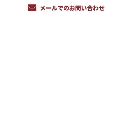
メールでのお問い合わせ
ホーム
サービス内容
採用情報
求める人材について
数字で見る株式会社幸学
1日の流れ
採用FAQ
ホーム
電話
メール
マップ