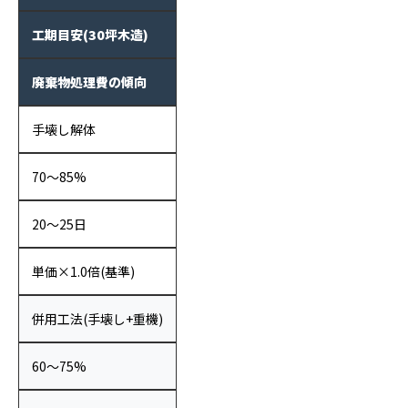
工期目安(30坪木造)
廃棄物処理費の傾向
手壊し解体
70〜85%
20〜25日
単価×1.0倍(基準)
併用工法(手壊し+重機)
60〜75%